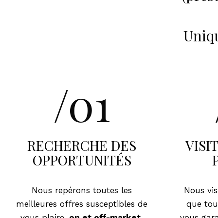
Uniqu
/01
RECHERCHE DES
VISI
OPPORTUNITÉS
Nous repérons toutes les
Nous vis
meilleures offres susceptibles de
que tout
vous plaire,
on et off-market.
vous gar