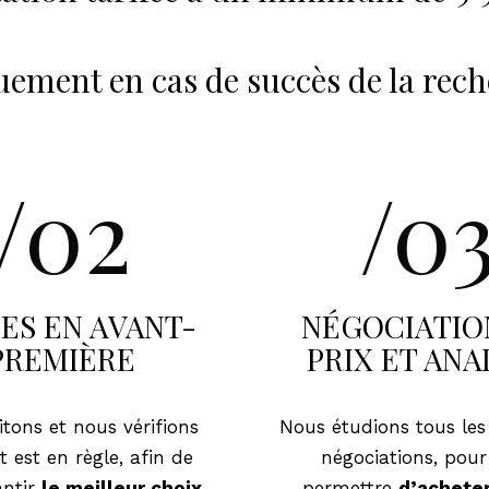
ement en cas de succès de la rec
/02
/0
TES EN AVANT-
NÉGOCIATIO
PREMIÈRE
PRIX ET ANA
itons et nous vérifions
Nous étudions tous les 
 est en règle, afin de
négociations, pour
antir
le meilleur choix.
permettre
d’achete