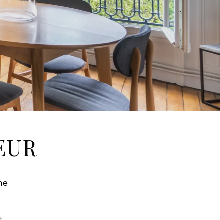
ŒUR
he
t