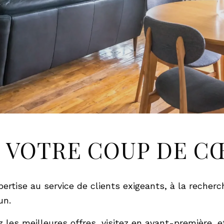
 VOTRE COUP DE C
rtise au service de clients exigeants, à la recherc
un.
 les meilleures offres, visitez en avant-première, e