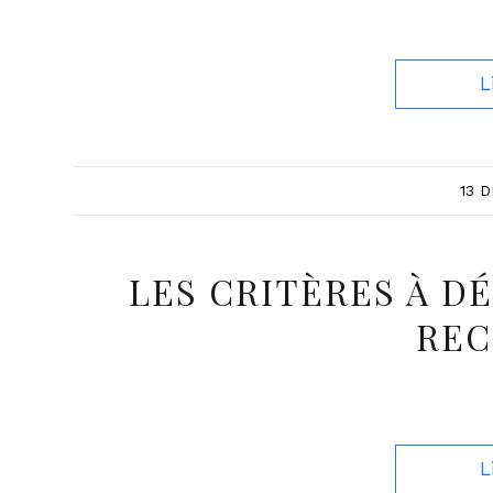
L
13 
LES CRITÈRES À DÉ
RE
L