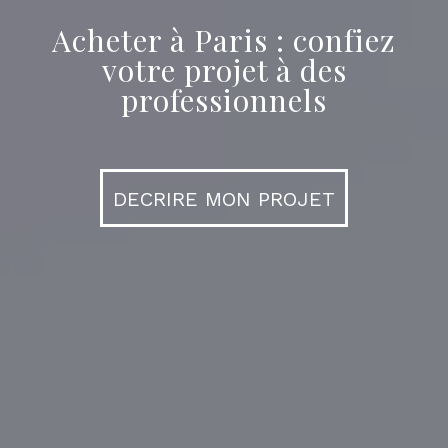
Acheter à Paris : confiez
votre projet à des
professionnels
DECRIRE MON PROJET